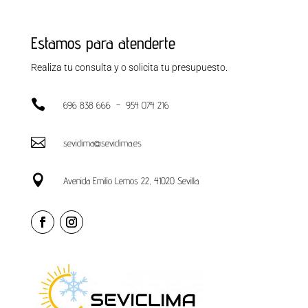
Estamos para atenderte
Realiza tu consulta y o solicita tu presupuesto.

696 838 666 – 954 074 216

seviclima@seviclima.es

Avenida Emilio Lemos 22, 41020 Sevilla