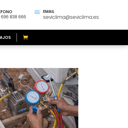
EMAIL
ÉFONO

seviclima@seviclima.es
 696 838 666
AJOS