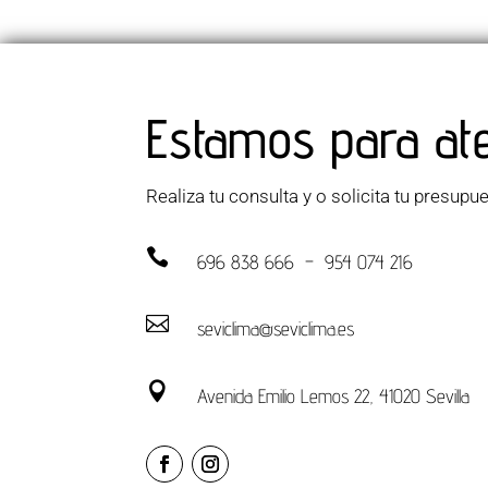
Estamos para at
Realiza tu consulta y o solicita tu presupu

696 838 666 – 954 074 216

seviclima@seviclima.es

Avenida Emilio Lemos 22, 41020 Sevilla