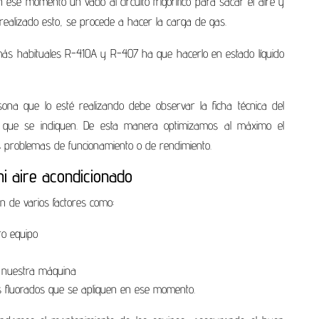
 ese momento un vacío al circuito frigorífico para sacar el aire y
realizado esto, se procede a hacer la carga de gas.
más habituales R-410A y R-407 ha que hacerlo en estado líquido
ona que lo esté realizando debe observar la ficha técnica del
s que se indiquen. De esta manera optimizamos al máximo el
 problemas de funcionamiento o de rendimiento.
i aire acondicionado
n de varios factores como:
ro equipo
e nuestra máquina
s fluorados que se apliquen en ese momento.