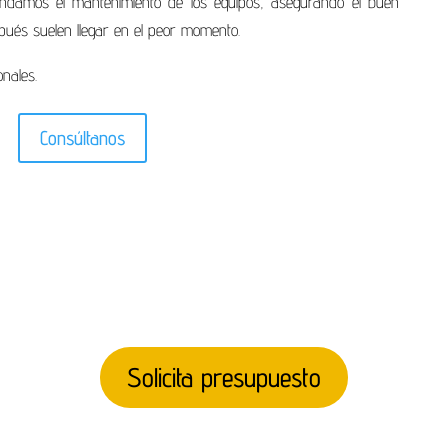
ndamos el mantenimiento de los equipos, asegurando el buen
pués suelen llegar en el peor momento.
nales.
Consúltanos
Solicita presupuesto