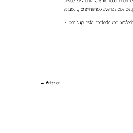
Desde SEVICLIMA, ante todo recome
estado y previniendo averías que des
Y, por supuesto, contacte con profesio
←
Anterior