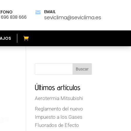
EMAIL
ÉFONO

seviclima@seviclima.es
 696 838 666
AJOS
Buscar
Últimos artículos
Aerotermia Mitsubishi
Reglamento del nuevo
Impuesto a los Gases
Fluorados de Efecto