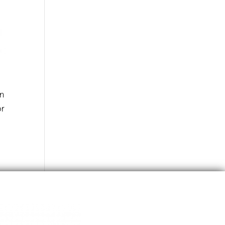
on
or